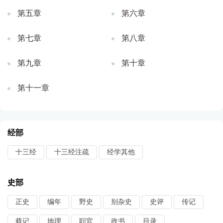
第五章
第六章
第七章
第八章
第九章
第十章
第十一章
经部
十三经
十三经注疏
经学其他
史部
正史
编年
野史
别杂史
史评
传记
载记
地理
职官
政书
目录