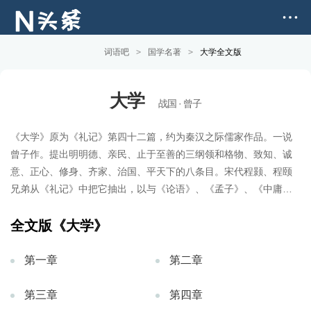
词语吧
>
国学名著
>
大学全文版
大学
战国 · 曾子
《大学》原为《礼记》第四十二篇，约为秦汉之际儒家作品。一说
曾子作。提出明明德、亲民、止于至善的三纲领和格物、致知、诚
意、正心、修身、齐家、治国、平天下的八条目。宋代程颢、程颐
兄弟从《礼记》中把它抽出，以与《论语》、《孟子》、《中庸》
相配合。至南宋淳熙年间（1174-—1189），朱熹撰《四书集
注》，将它和《中庸》、《论语》、《孟子》合为“四书”。
全文版《大学》
第一章
第二章
第三章
第四章