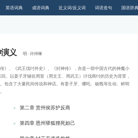
英语词典
成语词典
近义词/反义词
词语造句
国语辞
神演义
明 · 许仲琳
传》、《武王伐纣外史》、《封神传》，亦是一部中国古代的神魔小
百回。以姜子牙辅佐周室（周文王、周武王）讨伐商纣的历史为背景，
。包含了大量民间传说和神话。有姜子牙、哪吒、杨戬等生动、鲜明
。
第二章 赏州侯苏护反商
第四章 恩州驿狐狸死妲己