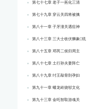
第七十七章 老子一爇化三清
第七十九章 穿云关四将被擒
第八十一章 子牙潼关遇痘神
第八十三章 三大士收伏狮象□犼
第八十五章 邓芮二侯归周主
第八十七章 土行孙夫妻阵亡
第八十九章 纣王敲骨剖孕妇
第九十一章 蟠龙岭烧邬文化
第九十三章 金吒智取游魂关