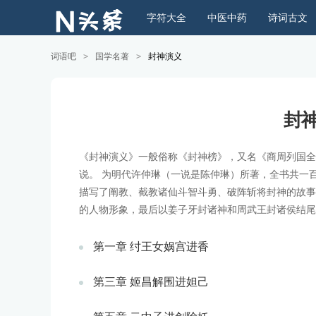
字符大全
中医中药
诗词古文
词语吧
>
国学名著
>
封神演义
封
《封神演义》一般俗称《封神榜》，又名《商周列国全
说。 为明代许仲琳（一说是陈仲琳）所著，全书共一
描写了阐教、截教诸仙斗智斗勇、破阵斩将封神的故事
的人物形象，最后以姜子牙封诸神和周武王封诸侯结尾
第一章 纣王女娲宫进香
第三章 姬昌解围进妲己