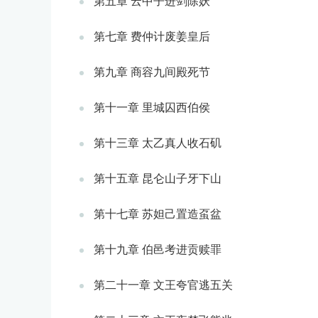
第五章 云中子进剑除妖
第七章 费仲计废姜皇后
第九章 商容九间殿死节
第十一章 里城囚西伯侯
第十三章 太乙真人收石矶
第十五章 昆仑山子牙下山
第十七章 苏妲己置造虿盆
第十九章 伯邑考进贡赎罪
第二十一章 文王夸官逃五关