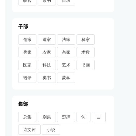
职官
政书
目录
子部
儒家
道家
法家
释家
兵家
农家
杂家
术数
医家
科技
艺术
书画
谱录
类书
蒙学
集部
总集
别集
楚辞
词
曲
诗文评
小说