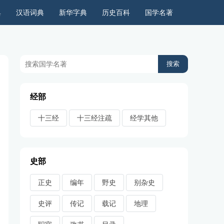
典
汉语词典
新华字典
历史百科
国学名著
历史上的今天
周公解梦
古今语录
儿童故事
经部
十三经
十三经注疏
经学其他
史部
正史
编年
野史
别杂史
史评
传记
载记
地理