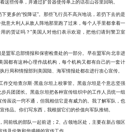
着这些传单，并通过扩音器使传单上的话在山谷里回响。
下更多的“投降证”。那些飞行员不高兴地说，若扔下去的是
一批意大利人从敌人阵地那里跑了过来，每个人手里都拿着一
降用的赁证吗？”美国人对他们表示欢迎，把他们请到警卫室
门是盟军总部情报和保密检查处的一部分。早在盟军向北非进
美国都有这种心理作战机构，每个机构又都有自己的一套计
执行局和情报部到美国陆、海军情报处都在进行攻心宣传。
伟工作交给查尔斯·黑兹尔坦上校掌管。黑兹尔坦是个意志坚强
化步兵团团长。黑兹尔坦把各种宣传组织中的工作人员统一组
宣传虽说一窍不通，但我相信它是有威力的。我了解军队，也
宣传品。你们写东西，我根据它们的价值向军队推销。
，同前线的部队一起前进；2、占领地区处，主要在新占领区
宣传及伦敦和华盛顿的宣传工作。