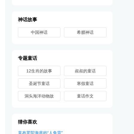
神话故事
中国神话
希腊神话
专题童话
12生肖的故事
叔叔的童话
圣诞节童话
寒假童话
洞头海洋动物故
童话作文
事
猜你喜欢
直布罗陀海底的“人鱼雷”