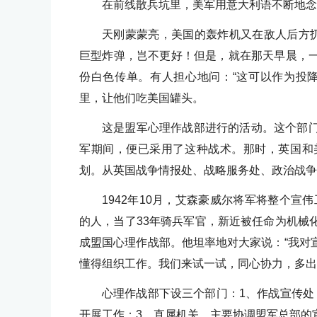
在前线散兵坑里，美军用意大利语不断地念
天刚蒙蒙亮，美国的轰炸机又在敌人后方扔
巨型炸弹，岂不更好！但是，就在那天早晨，
份白色传单。有人担心地问：“这可以作为投
里，让他们吃美国罐头。
这是盟军心理作战部进行的活动。这个部
军期间，便已采用了这种战术。那时，英国和
划。从英国战争情报处、战略服务处、政治战争
1942年10月，艾森豪威尔将军将整个宣
的人，当了33年骑兵军官，新近被任命为机械
成盟国心理作战部。他坦率地对大家说：“我对
懂得组织工作。我们来试一试，同心协力，多出
心理作战部下设三个部门：1、作战宣传处
开展工作；3、直属机关，主要协调盟军总部的