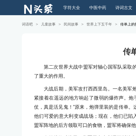
字符大全
中医中药
诗词古文
词语吧
>
儿童故事
>
民间故事
>
世界上下五千年
>
传单上的
传
第二次世界大战中盟军对轴心国军队采取
了重大的作用。
大战后期，美军攻打西西里岛。一名美军
紧接着在遥远的地方响起了微弱的爆炸声。炮
仗，真是活见鬼！”原来，炮弹里装的是传单。
他们可爱的意大利变成战场；现在，他们已陷入
盟军阵地的后方领取可口的食物，盟军将确保他