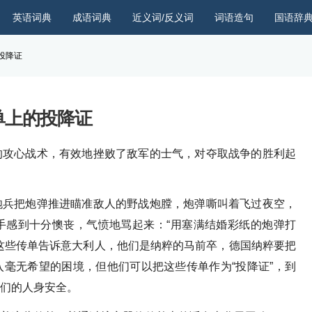
英语词典
成语词典
近义词/反义词
词语造句
国语辞
投降证
单上的投降证
的攻心战术，有效地挫败了敌军的士气，对夺取战争的胜利起
炮兵把炮弹推进瞄准敌人的野战炮膛，炮弹嘶叫着飞过夜空，
手感到十分懊丧，气愤地骂起来：“用塞满结婚彩纸的炮弹打
这些传单告诉意大利人，他们是纳粹的马前卒，德国纳粹要把
毫无希望的困境，但他们可以把这些传单作为“投降证”，到
们的人身安全。