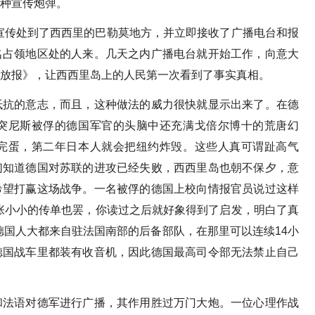
种宣传炮弹。
宣传处到了西西里的巴勒莫地方，并立即接收了广播电台和报
名占领地区处的人来。几天之内广播电台就开始工作，向意大
放报》，让西西里岛上的人民第一次看到了事实真相。
抵抗的意志，而且，这种做法的威力很快就显示出来了。在德
突尼斯被俘的德国军官的头脑中还充满戈倍尔博十的荒唐幻
完蛋，第二年日本人就会把纽约炸毁。这些人真可谓趾高气
们知道德国对苏联的进攻已经失败，西西里岛也朝不保夕，意
希望打赢这场战争。一名被俘的德国上校向情报官员说过这样
张小小的传单也罢，你读过之后就好象得到了启发，明白了真
德国人大都来自驻法国南部的后备部队，在那里可以连续14小
德国战车里都装有收音机，因此德国最高司令部无法禁止自己
和法语对德军进行广播，其作用胜过万门大炮。一位心理作战