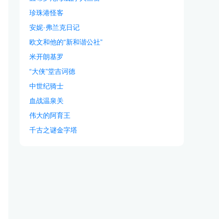
珍珠港怪客
安妮·弗兰克日记
欧文和他的“新和谐公社”
米开朗基罗
“大侠”堂吉诃德
中世纪骑士
血战温泉关
伟大的阿育王
千古之谜金字塔