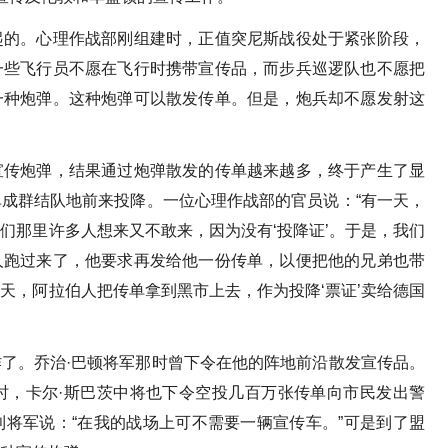
起的。心理作战部刚组建时，正值突尼斯战役处于紧张阶段，
一些飞行员不愿在飞行时携带宣传品，而步兵巡逻队也不愿把
一种炮弹。这种炮弹可以散发传单。但是，炮兵却不愿发射这
宣传炮弹，结果通过炮弹散发的传单越来越多，终于产生了显
成群结队地前来投降。一位心理作战部的官员说：“有一天，
们那里许多人想来又不敢来，因为没有‘投降证’。于是，我们
人跑过来了，他要求再发给他一份传单，以便把他的兄弟也带
天，阿拉伯人把传单拿到黑市上去，作为投降‘票证’卖给德国
了。乔治·巴顿将军那时曾下令在他的阵地前沿散发宣传品。
时，卡尔·斯巴茨中将也下令空投几百万张传单向市民发出警
将军说：“在我的战场上可不需要一辆宣传车。”可是到了盟