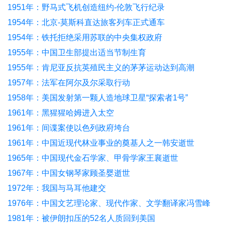
1951年：野马式飞机创造纽约-伦敦飞行纪录
1954年：北京-莫斯科直达旅客列车正式通车
1954年：铁托拒绝采用苏联的中央集权政府
1955年：中国卫生部提出适当节制生育
1955年：肯尼亚反抗英殖民主义的茅茅运动达到高潮
1957年：法军在阿尔及尔采取行动
1958年：美国发射第一颗人造地球卫星“探索者1号”
1961年：黑猩猩哈姆进入太空
1961年：间谍案使以色列政府垮台
1961年：中国近现代林业事业的奠基人之一韩安逝世
1965年：中国现代金石学家、甲骨学家王襄逝世
1967年：中国女钢琴家顾圣婴逝世
1972年：我国与马耳他建交
1976年：中国文艺理论家、现代作家、文学翻译家冯雪峰
逝世
1981年：被伊朗扣压的52名人质回到美国