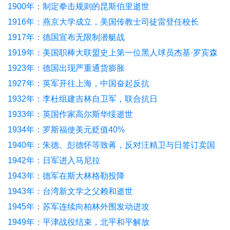
1900年：制定拳击规则的昆斯伯里逝世
1916年：燕京大学成立，美国传教士司徒雷登任校长
1917年：德国宣布无限制潜艇战
1919年：美国职棒大联盟史上第一位黑人球员杰基·罗宾森
出生
1923年：德国出现严重通货膨胀
1927年：英军开往上海，中国奋起反抗
1932年：李杜组建吉林自卫军，联合抗日
1933年：英国作家高尔斯华绥逝世
1934年：罗斯福使美元贬值40%
1940年：朱德、彭德怀等致蒋，反对汪精卫与日签订卖国
密约
1942年：日军进入马尼拉
1943年：德军在斯大林格勒投降
1943年：台湾新文学之父赖和逝世
1945年：苏军连续向柏林外围发动进攻
1949年：平津战役结束，北平和平解放