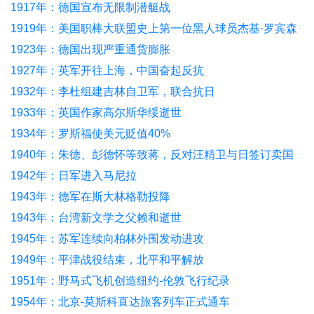
1917年：德国宣布无限制潜艇战
1919年：美国职棒大联盟史上第一位黑人球员杰基·罗宾森
出生
1923年：德国出现严重通货膨胀
1927年：英军开往上海，中国奋起反抗
1932年：李杜组建吉林自卫军，联合抗日
1933年：英国作家高尔斯华绥逝世
1934年：罗斯福使美元贬值40%
1940年：朱德、彭德怀等致蒋，反对汪精卫与日签订卖国
密约
1942年：日军进入马尼拉
1943年：德军在斯大林格勒投降
1943年：台湾新文学之父赖和逝世
1945年：苏军连续向柏林外围发动进攻
1949年：平津战役结束，北平和平解放
1951年：野马式飞机创造纽约-伦敦飞行纪录
1954年：北京-莫斯科直达旅客列车正式通车