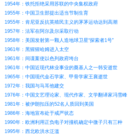
1954年：铁托拒绝采用苏联的中央集权政府
1955年：中国卫生部提出适当节制生育
1955年：肯尼亚反抗英殖民主义的茅茅运动达到高潮
1957年：法军在阿尔及尔采取行动
1958年：美国发射第一颗人造地球卫星“探索者1号”
1961年：黑猩猩哈姆进入太空
1961年：间谍案使以色列政府垮台
1961年：中国近现代林业事业的奠基人之一韩安逝世
1965年：中国现代金石学家、甲骨学家王襄逝世
1972年：我国与马耳他建交
1976年：中国文艺理论家、现代作家、文学翻译家冯雪峰
逝世
1981年：被伊朗扣压的52名人质回到美国
1986年：海地宣布处于戒严状态
1990年：欧洲利用正负电子对撞机确定中微子只有三种
1995年：西北欧洪水泛滥