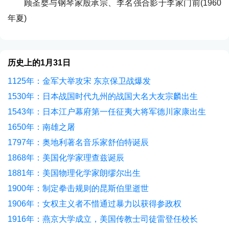
顾圣婴与钢琴家殷承宗、李名强合影于李家门前(1960
年夏)
历史上的1月31日
1125年：金军大举攻宋 东京保卫战爆发
1530年：日本战国时代九州的战国大名大友宗麟出生
1543年：日本江户幕府第一任征夷大将军德川家康出生
1650年：南雄之屠
1797年：奥地利著名音乐家舒伯特诞辰
1868年：美国化学家理查兹诞辰
1881年：美国物理化学家朗缪尔出生
1900年：制定拳击规则的昆斯伯里逝世
1906年：女权主义者不惜通过暴力以获得参政权
1916年：燕京大学成立，美国传教士司徒雷登任校长