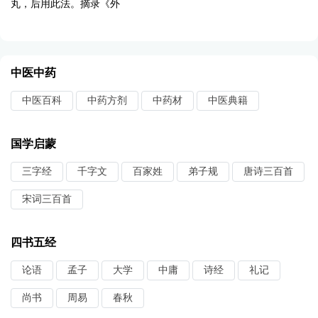
丸，后用此法。摘录《外
中医中药
中医百科
中药方剂
中药材
中医典籍
国学启蒙
三字经
千字文
百家姓
弟子规
唐诗三百首
宋词三百首
四书五经
论语
孟子
大学
中庸
诗经
礼记
尚书
周易
春秋