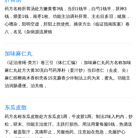
药方名称肝胃汤处方嫩黄耆3钱，当归1钱半，白芍1钱半，茯神3
钱，煨姜1钱，南枣1枚。功能主治调补肝胃。主右目多泪，眦胀，
心嘈杂，阳明空虚，肝阳上扰使然。摘录方出《临证指南医案》卷
八，名见《杂病源流犀烛
加味麻仁丸
《证治准绳·类方》卷三引《体仁汇编》：加味麻仁丸药方名称加味
麻仁丸处方大黄30克白芍药厚朴（姜汁炒）当归杏仁（去皮、尖）
麻仁槟榔南木香枳壳各15克麝香少许制法上药为末，蜜丸。功能主
治润肠通便。治关格，
东瓜皮散
药方名称东瓜皮散处方东瓜皮1两，牛皮胶1两。制法2味入杓内，炒
松，研末。功能主治发汗。主跌打损伤。用法用量每服5钱，热酒送
下。被盖取汗，其痛即止，另服他药。注意如在危急，先服护心