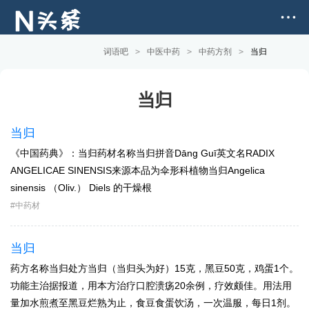
词语吧
>
中医中药
>
中药方剂
>
当归
当归
当归
《中国药典》：当归药材名称当归拼音Dānɡ Guī英文名RADIX
ANGELICAE SINENSIS来源本品为伞形科植物当归Angelica
sinensis （Oliv.） Diels 的干燥根
中药材
当归
药方名称当归处方当归（当归头为好）15克，黑豆50克，鸡蛋1个。
功能主治据报道，用本方治疗口腔溃疡20余例，疗效颇佳。用法用
量加水煎煮至黑豆烂熟为止，食豆食蛋饮汤，一次温服，每日1剂。