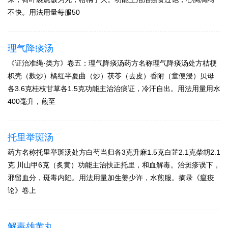
不快。用法用量每服50
理气降痰汤
《证治准绳·类方》卷五：理气降痰汤药方名称理气降痰汤处方桔梗
枳壳（麸炒）橘红半夏曲（炒）茯苓（去皮）香附（童便浸）贝母
各3.6克桂枝甘草各1.5克功能主治治痰证，冷汗自出。用法用量用水
400毫升，煎至
托里举斑汤
药方名称托里举斑汤处方白芍当归各3克升麻1.5克白芷2.1克柴胡2.1
克 川山甲6克（炙黄）功能主治扶正托里，和血解毒。治斑疹误下，
邪留血分，斑毒内陷。用法用量加生姜少许，水煎服。摘录《瘟疫
论》卷上
解毒雄黄丸