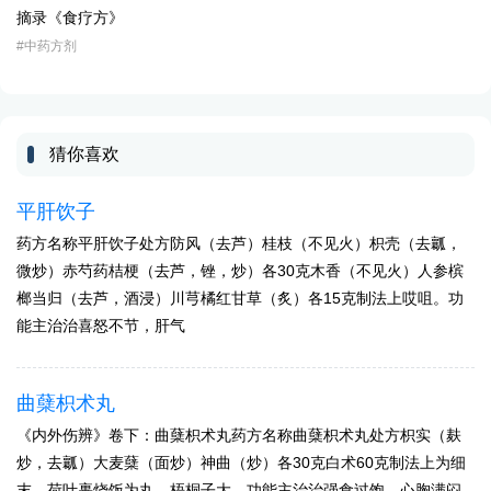
摘录《食疗方》
中药方剂
猜你喜欢
平肝饮子
药方名称平肝饮子处方防风（去芦）桂枝（不见火）枳壳（去瓤，
微炒）赤芍药桔梗（去芦，锉，炒）各30克木香（不见火）人参槟
榔当归（去芦，酒浸）川芎橘红甘草（炙）各15克制法上哎咀。功
能主治治喜怒不节，肝气
曲蘖枳术丸
《内外伤辨》卷下：曲蘖枳术丸药方名称曲蘖枳术丸处方枳实（麸
炒，去瓤）大麦蘖（面炒）神曲（炒）各30克白术60克制法上为细
末，荷叶裹烧饭为丸，梧桐子大。功能主治治强食过饱，心胸满闷