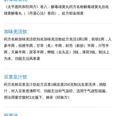
《太平惠民和剂局方》卷八：解毒雄黄丸药方名称解毒雄黄丸别名
雄黄解毒丸（《丹溪心法》卷四）。处方郁金雄黄
加味羌活饮
药方名称加味羌活饮别名加味羌活散处方羌活1两1两，前胡1两，人
参半两，桔梗半两，甘草（炙）半两，枳壳（麸炒）半两，川芎半
两，天麻半两，茯苓半两，蝉蜕（去头足）3钱，薄荷3钱。制法上
为末。功能主治风寒暑
豆浆韭汁饮
药方名称豆浆韭汁饮处方豆浆1碗韭菜250克制法韭菜洗净，捣取
汁，对入豆浆煮沸即可。功能主治补气温经。适用于气虚型崩漏。
用法用量空腹时1次服下。摘录《经验方》
肝胃汤