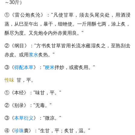
～30斤）
①《雷公炮炙沦》："凡使甘草，须去头尾尖处，用酒浸
蒸，从巳至午出，暴干，细锉使。一斤用酥七两，涂上炙，
酥尽为度。又先炮令内外赤黄用良。"
②《纲目》："方书炙甘草皆用长流水蘸湿炙之，至熟刮去
赤皮。或用
浆水
炙热。"
③《
得配本草
》："
粳米
拌炒，或蜜炙用。"
性味
甘，平。
①《本经》："味甘，平。"
②《别录》："无毒。"
③《
本草衍义
》："微凉。"
④《
珍珠
囊》："生甘，平；炙甘，温。"