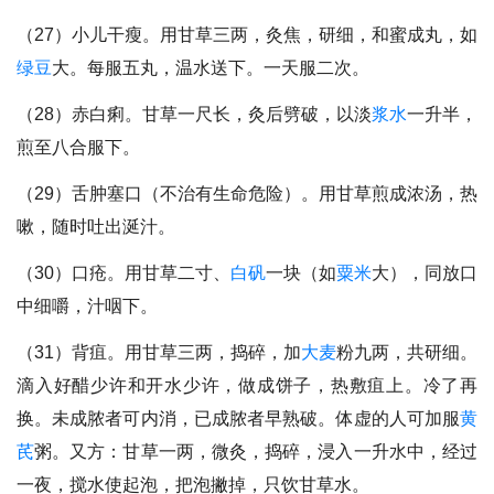
（27）小儿干瘦。用甘草三两，灸焦，研细，和蜜成丸，如
绿豆
大。每服五丸，温水送下。一天服二次。
（28）赤白痢。甘草一尺长，灸后劈破，以淡
浆水
一升半，
煎至八合服下。
（29）舌肿塞口（不治有生命危险）。用甘草煎成浓汤，热
嗽，随时吐出涎汁。
（30）口疮。用甘草二寸、
白矾
一块（如
粟米
大），同放口
中细嚼，汁咽下。
（31）背疽。用甘草三两，捣碎，加
大麦
粉九两，共研细。
滴入好醋少许和开水少许，做成饼子，热敷疽上。冷了再
换。未成脓者可内消，已成脓者早熟破。体虚的人可加服
黄
芪
粥。又方：甘草一两，微灸，捣碎，浸入一升水中，经过
一夜，搅水使起泡，把泡撇掉，只饮甘草水。