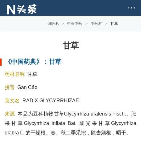
词语吧
>
中医中药
>
中药材
>
甘草
甘草
《中国药典》：甘草
药材名称
甘草
拼音
Gān Cǎo
英文名
RADIX GLYCYRRHIZAE
来源
本品为豆科植物
甘草
Glycyrrhiza uralensis Fisch.、
胀
果甘草
Glycyrrhiza inflata Bat. 或
光果甘草
Glycyrrhiza
glabra L. 的
干燥根
。春、秋二季采挖，除去须根，晒干。