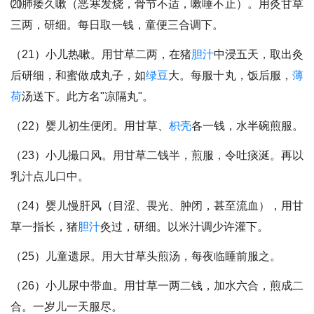
⒇肺痿久嗽（恶寒发烧，骨节不适，嗽唾不止）。用灸甘草
三两，研细。每日取一钱，童便三合调下。
（21）小儿热嗽。用甘草二两，在猪
胆汁
中浸五天，取出灸
后研细，和蜜做成丸子，如
绿豆
大。每服十丸，饭后服，
薄
荷
汤送下。此方名"凉隔丸"。
（22）婴儿初生便闭。用甘草、
枳壳
各一钱，水半碗煎服。
（23）小儿撮口风。用甘草二钱半，煎服，令吐痰涎。再以
乳汁点儿口中。
（24）婴儿慢肝风（目涩、畏光、肿闭，甚至流血），用甘
草一指长，猪
胆汁
灸过，研细。以米汁调少许灌下。
（25）儿童遗尿。用大甘草头煎汤，每夜临睡前服之。
（26）小儿尿中带血。用甘草一两二钱，加水六合，煎成二
合。一岁儿一天服尽。