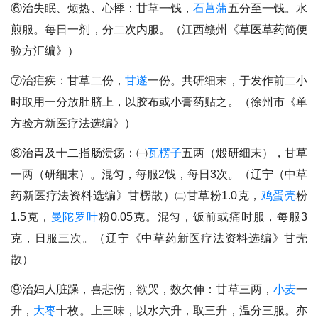
⑥治失眠、烦热、心悸：甘草一钱，
石菖蒲
五分至一钱。水
煎服。每日一剂，分二次内服。（江西赣州《草医草药简便
验方汇编》）
⑦治疟疾：甘草二份，
甘遂
一份。共研细末，于发作前二小
时取用一分放肚脐上，以胶布或小膏药贴之。（徐州市《单
方验方新医疗法选编》）
⑧治胃及十二指肠溃疡：㈠
瓦楞子
五两（煅研细末），甘草
一两（研细末）。混匀，每服2钱，每日3次。（辽宁（中草
药新医疗法资料选编》甘楞散）㈡甘草粉1.0克，
鸡蛋壳
粉
1.5克，
曼陀罗叶
粉0.05克。混匀，饭前或痛时服，每服3
克，日服三次。（辽宁《中草药新医疗法资料选编》甘壳
散）
⑨治妇人脏躁，喜悲伤，欲哭，数欠伸：甘草三两，
小麦
一
升，
大枣
十枚。上三味，以水六升，取三升，温分三服。亦