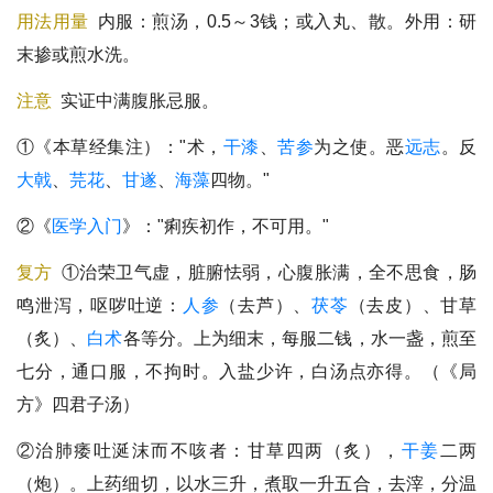
用法用量
内服：煎汤，0.5～3钱；或入丸、散。外用：研
末掺或煎水洗。
注意
实证中满腹胀忌服。
①《本草经集注）："术，
干漆
、
苦参
为之使。恶
远志
。反
大戟
、
芫花
、
甘遂
、
海藻
四物。"
②《
医学入门
》："痢疾初作，不可用。"
复方
①治荣卫气虚，脏腑怯弱，心腹胀满，全不思食，肠
鸣泄泻，呕哕吐逆：
人参
（去芦）、
茯苓
（去皮）、甘草
（炙）、
白术
各等分。上为细末，每服二钱，水一盏，煎至
七分，通口服，不拘时。入盐少许，白汤点亦得。（《局
方》四君子汤）
②治肺痿吐涎沫而不咳者：甘草四两（炙），
干姜
二两
（炮）。上药细切，以水三升，煮取一升五合，去滓，分温