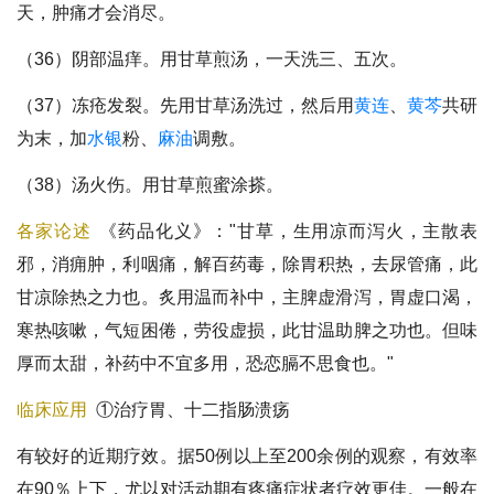
天，肿痛才会消尽。
（36）阴部温痒。用甘草煎汤，一天洗三、五次。
（37）冻疮发裂。先用甘草汤洗过，然后用
黄连
、
黄芩
共研
为末，加
水银
粉、
麻油
调敷。
（38）汤火伤。用甘草煎蜜涂搽。
各家论述
《药品化义》："甘草，生用凉而泻火，主散表
邪，消痈肿，利咽痛，解百药毒，除胃积热，去尿管痛，此
甘凉除热之力也。炙用温而补中，主脾虚滑泻，胃虚口渴，
寒热咳嗽，气短困倦，劳役虚损，此甘温助脾之功也。但味
厚而太甜，补药中不宜多用，恐恋膈不思食也。"
临床应用
①治疗胃、十二指肠溃疡
有较好的近期疗效。据50例以上至200余例的观察，有效率
在90％上下，尤以对活动期有疼痛症状者疗效更佳。一般在