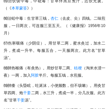
⒂治饮馔中毒，中砒毒：甘草伴黑豆煮汁，恣饮无虞。
（《
本草蒙筌
》）
⒃治铅中毒：生甘草三钱，
杏仁
（去皮、尖）四钱。二味煎
服，一日两次，可连服三至五天。（《健康报》1956年10
月）
⒄伤寒咽痛（少阴症）。用甘草二两，蜜水灸过，加水二
升，煮成一升半。每服五合，一天服两次。此方名"甘草
汤"。
⒅肺热喉痛（有灸热）。用炒甘草二两、
桔梗
（淘米水浸一
夜）一两，加入
阿胶
半斤。每服五钱，水煎服。
⒆肺痿（头昏眩，吐涎沫，小便频数，但不咳嗽）。用灸甘
草四两、炮
干姜
二两，水三升，煮成一半，分几次服。此方
名"甘草
干姜
汤"。