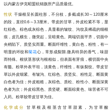
以内蒙古伊克昭盟杭锦旗所产品质最优。
性状
干燥根呈长圆柱形，不分枝，多截成长30～120厘米
的段，直径0.6～3.3厘米。带皮的甘草，外皮松紧不等，显
红棕色、棕色或灰棕色，具显着的皱纹、沟纹及稀疏的细根
痕，皮孔横生，微突起，呈暗黄色。两端切面平齐，切面中
央稍陷下。质坚实而重。断面纤维性，黄白色，粉性，有一
明显的环纹和
菊花
心，常形成裂隙.微具特异的香气，味甜
而特殊。根状茎形状与根相似，但表面有芽痕，横切面中央
有髓。粉草外表平坦，淡黄色，纤维性，有纵裂纹。带皮甘
草以外皮细紧、有皱沟、红棕色、质坚实、粉性足、断面黄
白色者为佳；外皮粗糙，灰棕色、质松、粉性小、断面深黄
色者为次；外皮棕黑色、质坚硬、断面棕黄色、味苦者不可
入药。粉草较带皮甘草为佳。
化学成分
甘草根及根茎含甘草甜素，为甘草酸