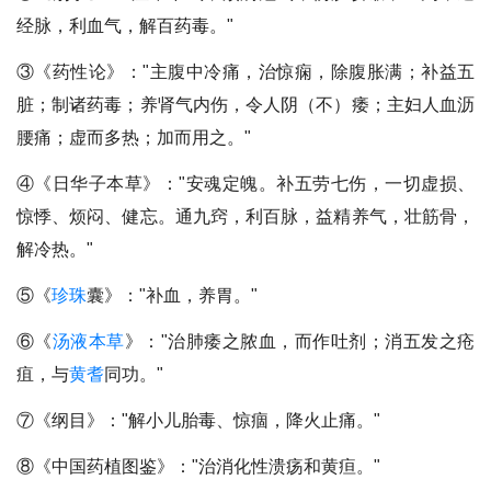
经脉，利血气，解百药毒。"
③《药性论》："主腹中冷痛，治惊痫，除腹胀满；补益五
脏；制诸药毒；养肾气内伤，令人阴（不）痿；主妇人血沥
腰痛；虚而多热；加而用之。"
④《日华子本草》："安魂定魄。补五劳七伤，一切虚损、
惊悸、烦闷、健忘。通九窍，利百脉，益精养气，壮筋骨，
解冷热。"
⑤《
珍珠
囊》："补血，养胃。"
⑥《
汤液本草
》："治肺痿之脓血，而作吐剂；消五发之疮
疽，与
黄耆
同功。"
⑦《纲目》："解小儿胎毒、惊痼，降火止痛。"
⑧《中国药植图鉴》："治消化性溃疡和黄疸。"