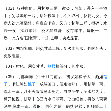
（32）各种痈疽。用甘草三两，微灸，切细，浸入一半酒
中；另取黑铅一片，熔汁投酒中，不久取出，反复九次。令
病人饮此酒至醉，痈疽自渐愈。又方：甘草二斤，捶碎，水
浸一夜，揉取浓汁，慢火熬成膏，收存罐中。每服一、二
匙。此方名"国老膏"。消肿去毒，功效显著。
（33）初起乳痈。用灸甘草二钱，新汲水煎服。外咂乳头，
免致阻塞。
（34）痘疮。用灸甘草、
栝楼
根等分，煎水服。
（35）阴部垂痈（生于肛门前后，初发如松子大，渐如
莲
子
，渐红肿如
桃子
。成脓破口，便难治好）。用甘草一两、
溪水一碗，以小火慢慢蘸水灸之。自早至午，至水尽为度。
劈开检视，甘草中心已有水润即可。取出细锉，再放入两碗
酒中煎成一碗。温服。两剂之后，病热好转，但须经二十