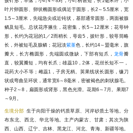
披针形，早落；小叶4～8对，小叶柄甚短，长1毫米许；小
叶片卵圆形、卵状椭圆形或偶近于圆形，长2～5.5厘米，宽
1.5～3厘米，先端急尖或近钝状，基部通常圆形，两面被腺
鳞及短毛。总状花序腋生，花密集，长5～12厘米；花萼钟
形，长约为花冠的1／2而稍长，萼齿5，披针形，较萼筒略
长，外被短毛及腺鳞；花冠淡
紫堇
色，长约14～盟毫米，旗
瓣大，长方椭圆形，先端圆或微缺，下部有短爪，
龙骨
瓣
直，较翼瓣短，均有长爪；雄蕊10，2体，花丝长短不一，
花药大小不等；雌蕊1，子房无柄。荚果线状长圆形，镰刀
状或弯曲呈环状，通常宽6～8毫米，密被褐色的刺状腺毛。
种子2～8，扁圆形或肾形，黑色光滑。花期6～7月。果期7
～9月。
生境分部
生于向阳干燥的钙质草原、河岸砂质土等地。分
布东北、西北、华北等地。主产内蒙古、甘肃；其次为陕
西、山西、辽宁、吉林、黑龙江、河北、青海、新疆等地。