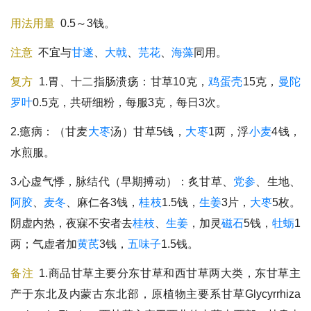
用法用量
0.5～3钱。
注意
不宜与
甘遂
、
大戟
、
芫花
、
海藻
同用。
复方
1.胃、十二指肠溃疡：甘草10克，
鸡蛋壳
15克，
曼陀
罗叶
0.5克，共研细粉，每服3克，每日3次。
2.癔病：（甘麦
大枣
汤）甘草5钱，
大枣
1两，浮
小麦
4钱，
水煎服。
3.心虚气悸，脉结代（早期搏动）：炙甘草、
党参
、生地、
阿胶
、
麦冬
、麻仁各3钱，
桂枝
1.5钱，
生姜
3片，
大枣
5枚。
阴虚内热，夜寐不安者去
桂枝
、
生姜
，加灵
磁石
5钱，
牡蛎
1
两；气虚者加
黄芪
3钱，
五味子
1.5钱。
备注
1.商品甘草主要分
东甘草
和
西甘草
两大类，东甘草主
产于东北及内蒙古东北部，原植物主要系
甘草
Glycyrrhiza