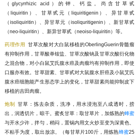
（glycyrrhizic acid）的钾、钙盐。尚含甘草甙
（liquiritin）、甘草甙元（liquiritigenin）、异甘草甙
（isoliquiritin）、异甘草元（isoliquritigenin）、新甘草甙
（neo-liquiritin）、新异甘草甙（neoiso-liquiritin）等。
药理作用
甘草次酸对大白鼠移植的OberlingGuerin骨髓瘤
有抑制作用，甘草酸单铵盐、甘草次酸钠及甘草次酸衍化物
之混合物，对小白鼠艾氏腹水癌及肉瘤均有抑制作用，即使
口服亦有效。甘草甜素、甘草甙对大鼠腹水肝癌及小鼠艾氏
腹水癌细胞能产生形态学上的变化，甘草甜素尚能抑制皮下
移植的吉田肉瘤。
炮制
甘草：拣去杂质，洗净，用水浸泡至八成透时，捞
出，润透切片，晾干。蜜炙甘草：取甘草片，加炼熟的
蜂蜜
与开水少许，拌匀，稍闷，置锅内用文火炒至变为深黄色、
不粘手为度，取出放凉。（每甘草片100斤，用炼熟
蜂蜜
25