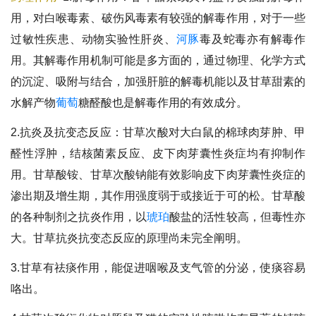
用，对白喉毒素、破伤风毒素有较强的解毒作用，对于一些
过敏性疾患、动物实验性肝炎、
河豚
毒及蛇毒亦有解毒作
用。其解毒作用机制可能是多方面的，通过物理、化学方式
的沉淀、吸附与结合，加强肝脏的解毒机能以及甘草甜素的
水解产物
葡萄
糖醛酸也是解毒作用的有效成分。
2.抗炎及抗变态反应：甘草次酸对大白鼠的棉球肉芽肿、甲
醛性浮肿，结核菌素反应、皮下肉芽囊性炎症均有抑制作
用。甘草酸铵、甘草次酸钠能有效影响皮下肉芽囊性炎症的
渗出期及增生期，其作用强度弱于或接近于可的松。甘草酸
的各种制剂之抗炎作用，以
琥珀
酸盐的活性较高，但毒性亦
大。甘草抗炎抗变态反应的原理尚未完全阐明。
3.甘草有祛痰作用，能促进咽喉及支气管的分泌，使痰容易
咯出。