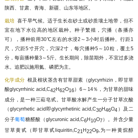
陕西、甘肃、青海、新疆、山东等地区。
栽培
喜干旱气候。适于生长在砂土或砂质壤土地带，但不
宜在地下水位高的地区栽种。种子繁殖，穴播（条播亦
可），播种前用30℃左右的水浸2～3小时后播种。行距1
尺，穴距5寸开穴，穴深2寸，每穴播种5～10粒，覆土5
分，每亩播种量3～5斤。生长期间，除苗期外，不宜过多浇
水。追肥以施用氮、磷肥为主。
化学成分
根及根状茎含有甘草甜素（glycyrrhizin，即甘草
酸glycyrrhinic acid,C
H
O
）6～14％，为甘草的甜味
42
62
16
成分，是一种三萜皂甙。甘草酸水解产生一分子甘草次酸
（glycyrrhetic acid即glycyrrhetinic acid,C
H
O
）及二
30
46
4
分子
葡萄
糖醛酸（glycuronic acid,C
H
O
）。并含少量
6
10
7
甘草黄甙（即甘草甙liquiritin,C
H
O
,为一种黄烷醇
21
22
9