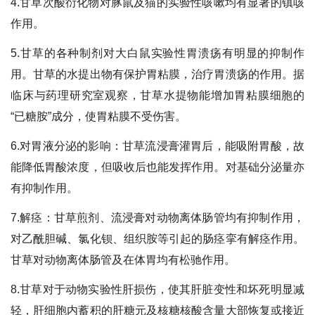
4.甘草次酸衍化物对豚鼠及猫的实验性咳嗽均有显著的镇咳
作用。
5.甘草的各种制剂对大白鼠实验性胃溃疡有明显的抑制作
用。甘草的水提出物有保护胃粘膜，治疗胃溃疡的作用。据
临床与药理研究室观察，甘草水提物能增加胃粘膜细胞的
“已糖胺”成分，使胃粘膜不受伤害。
6.对胃液分泌的影响：甘草流浸膏灌胃后，能吸附胃酸，故
能降低胃酸浓度，但吸收后也能发挥作用。对基础分泌量亦
有抑制作用。
7.解痉：甘草煎剂、流浸膏对动物离体肠管均有抑制作用，
对乙酰胆碱、氯化钡、组织胺等引起的肠痉挛有解痉作用。
甘草对动物离体肠管及在体胃均有松驰作用。
8.甘草对于动物实验性肝损伤，使其肝脏变性和坏死明显减
轻，肝细胞内蓄积的肝糖元及核糖核酸含量大部恢复或接近