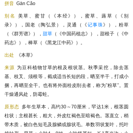
拼音
Gān Cǎo
别名
美草、蜜甘（《本经》），蜜草、蕗草（《别
录》），国老（陶弘景），灵通（《
记事珠
》），粉草
（《群芳谱》），
甜草
（《中国药植志》），甜根子（《中
药志》），棒草（《黑龙江中药》）。
出处
《本草》
来源
为豆科植物
甘草
的
根
及
根状茎
。秋季采挖，除去茎
基、枝叉、须根等，截成适当长短的段，晒至半干，打成小
捆，再晒至全干。也有将外面栓皮削去者，称为"粉草"。置
干燥通风处，防霉蛀。
原形态
多年生草本，高约30～70厘米，罕达1米，根茎圆
柱状；主根甚长，粗大，外皮红褐色至暗褐色。茎直立，稍
带木质，被白色短毛及腺鳞或腺状毛。单数羽状复叶，托叶