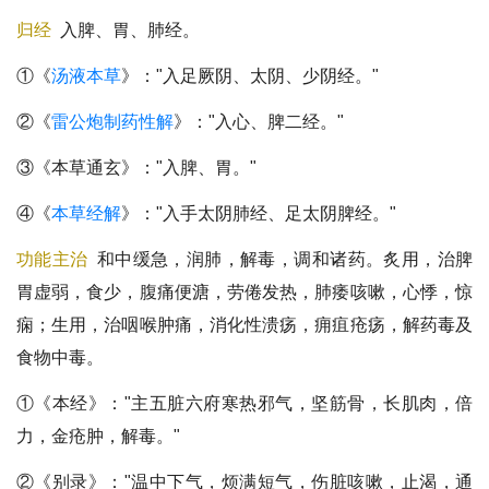
归经
入脾、胃、肺经。
①《
汤液本草
》："入足厥阴、太阴、少阴经。"
②《
雷公炮制药性解
》："入心、脾二经。"
③《本草通玄》："入脾、胃。"
④《
本草经解
》："入手太阴肺经、足太阴脾经。"
功能主治
和中缓急，润肺，解毒，调和诸药。炙用，治脾
胃虚弱，食少，腹痛便溏，劳倦发热，肺痿咳嗽，心悸，惊
痫；生用，治咽喉肿痛，消化性溃疡，痈疽疮疡，解药毒及
食物中毒。
①《本经》："主五脏六府寒热邪气，坚筋骨，长肌肉，倍
力，金疮肿，解毒。"
②《别录》："温中下气，烦满短气，伤脏咳嗽，止渴，通