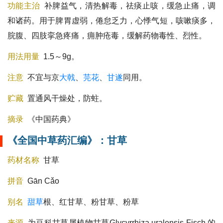
功能主治
补脾益气，清热解毒，祛痰止咳，缓急止痛，调
和诸药。用于脾胃虚弱，倦怠乏力，心悸气短，咳嗽痰多，
脘腹、四肢挛急疼痛，痈肿疮毒，缓解药物毒性、烈性。
用法用量
1.5～9g。
注意
不宜与京
大戟
、
芫花
、
甘遂
同用。
贮藏
置通风干燥处，防蛀。
摘录
《中国药典》
《全国中草药汇编》：甘草
药材名称
甘草
拼音
Gān Cǎo
别名
甜草
根、红甘草、粉甘草、粉草
来源
为豆科甘草属植物
甘草
Glycyrrhiza uralensis Fisch.的