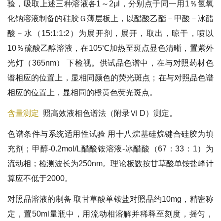
验，吸取上述三种溶液各1～2μl，分别点于同一用1％氢氧
化钠溶液制备的硅胶Ｇ薄层板上，以醋酸乙酯－甲酸－冰醋
酸－水（15:1:1:2）为展开剂，展开，取出，晾干，喷以
10％硫酸乙醇溶液，在105℃加热至斑点显色清晰，置紫外
光灯（365nm） 下检视。供试品色谱中，在与对照药材色
谱相应的位置上，显相同颜色的荧光斑点；在与对照品色谱
相应的位置上，显相同的橙黄色荧光斑点。
含量测定
照高效液相色谱法（附录Ⅵ D）测定。
色谱条件与系统适用性试验 用十八烷基硅烷键合硅胶为填
充剂；甲醇-0.2mol/L醋酸铵溶液-冰醋酸（67：33：1）为
流动相；检测波长为250nm。理论板数按甘草酸单铵盐峰计
算应不低于2000。
对照品溶液的制备 取甘草酸单铵盐对照品约10mg，精密称
定，置50ml量瓶中，用流动相溶解并稀释至刻度，摇匀，