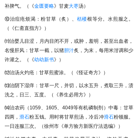
补脾气。（《
金匮要略
》甘麦
大枣
汤）
⑩治痘疮烦渴：粉甘草（炙）、
栝楼
根等分。水煎服之。
（《仁斋直指方》）
⑾治婴儿目涩，月内目闭不开，或肿，羞明，甚至出血者，
名慢肝风：甘草一截，以猪
胆汁
炙，为末，每用米泔调和少
许灌之。（《
幼幼新书
》）
⑿治汤火灼疮：甘草煎蜜涂。（《怪证奇方》）
⒀治阴下湿痒：甘草一尺，并切，以水五升，煮取三升，渍
洗之，日三、五度。（《养生必用方》）
⒁治农药（1059、1605、4049等有机磷制剂）中毒：甘草
四两，
滑石
粉五钱。用时将甘草煎汤，冷后冲
滑石
粉顿服。
一日连服三次。（徐州市《单方验方新医疗法选编》）