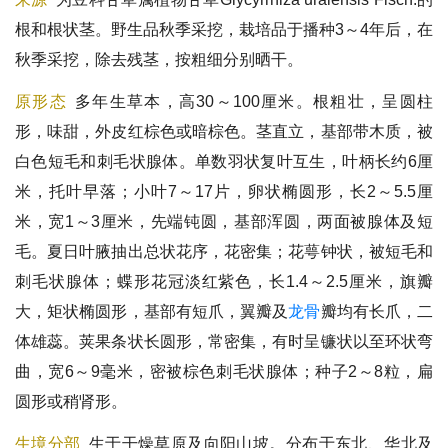
根
和
根状茎
。野生品秋季采挖，栽培品于播种3～4年后，在
秋季采挖，除去残茎，按粗细分别晒干。
原形态
多年生草本，高30～100厘米。根粗壮，呈圆柱
形，味甜，外皮红棕色或暗棕色。茎直立，基部带木质，被
白色短毛和刺毛状腺体。单数羽状复叶互生，叶柄长约6厘
米，托叶早落；小叶7～17片，卵状椭圆形，长2～5.5厘
米，宽1～3厘米，先端钝圆，基部浑圆，两面被腺体及短
毛。夏日叶腋抽出总状花序，花密集；花萼钟状，被短毛和
刺毛状腺体；蝶形花冠淡红紫色，长1.4～2.5厘米，旗瓣
大，矩状椭圆形，基部有短爪，翼瓣及
龙骨
瓣均有长爪，二
体雄蕊。荚果条状长圆形，常密集，有时呈镰状以至环状弯
曲，宽6～9毫米，密被棕色刺毛状腺体；种子2～8粒，扁
圆形或稍肾形。
生境分部
生于干燥草原及向阳山坡。分布于东北、华北及