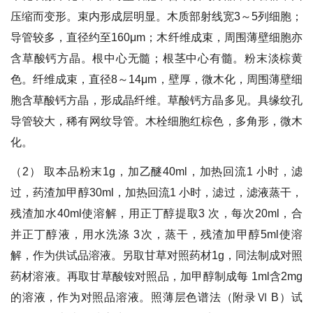
压缩而变形。束内形成层明显。木质部射线宽3～5列细胞；
导管较多，直径约至160μm；木纤维成束，周围薄壁细胞亦
含草酸钙方晶。根中心无髓；根茎中心有髓。粉末淡棕黄
色。纤维成束，直径8～14μm，壁厚，微木化，周围薄壁细
胞含草酸钙方晶，形成晶纤维。草酸钙方晶多见。具缘纹孔
导管较大，稀有网纹导管。木栓细胞红棕色，多角形，微木
化。
（2） 取本品粉末1g，加乙醚40ml，加热回流1 小时，滤
过，药渣加甲醇30ml，加热回流1 小时，滤过，滤液蒸干，
残渣加水40ml使溶解，用正丁醇提取3 次，每次20ml，合
并正丁醇液，用水洗涤 3次，蒸干，残渣加甲醇5ml使溶
解，作为供试品溶液。另取甘草对照药材1g，同法制成对照
药材溶液。再取甘草酸铵对照品，加甲醇制成每 1ml含2mg
的溶液，作为对照品溶液。照薄层色谱法（附录Ⅵ B）试