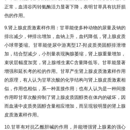
正常，血清谷丙转氨酶活力显著下降，表明甘草具有抗肝损
伤的作用。
9.肾上腺皮质激素样作用：甘草能使多种动物的尿量及钠的
排出减少，钾排出增加，血钠上升，血钙降低，肾上腺皮质
小球带萎缩。甘草能使尿中游离型17-羟皮质类固醇排泄增
加，结合型减少，小剂量表现胸腺萎缩，肾上腺重量增加，
束状层幅度加宽，肾上腺维生素C含量降低等。甘草能显著
增强和延长考的松的作用。甘草产生肾上腺皮质激素样作用
的原理，有人认为甘草次酸的化学结构与肾上腺皮质激素相
似，作用也相似，系一种直接作用；也有人认为是一种间接
作用即甘草次酸抑制了肾上腺皮质固醇类在体内的破坏，因
而血液中皮质类固醇含量相应增加，而呈现较明显的肾上腺
皮质激素样作用。
10.甘草有对抗乙酰胆碱的作用，并能增强肾上腺素的强心