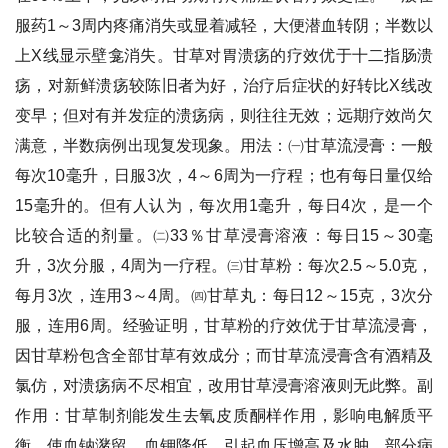
服药1～3周内疼痛消失或显着减轻，大便潜血转阴；半数以
上X线显示壁龛消失。甘草对胃溃疡的疗效优于十二指肠溃
疡，对新鲜溃疡较陈旧者为好，治疗后症状的好转比X线改
变早；但对有并发症的溃疡病，则往往无效；远期疗效尚欠
满意，半数病例出现复发现象。用法：㈠甘草流浸膏：一般
每次10毫升，日服3次，4～6周为一疗程；也有每日量仅给
15毫升的。但有人认为，每次用1毫升，每日4次，是一个
比较合适的剂量。㈡33％甘草浸膏溶液：每日15～30毫
升，3次分服，4周为一疗程。㈢甘草粉：每次2.5～5.0克，
每月3次，连用3～4周。㈣甘草丸：每日12～15克，3次分
服，连用6周。经验证明，甘草粉的疗效优于甘草流浸膏，
因甘草粉包含全部甘草有效成分；而甘草流浸膏含有酒精及
氯仿，对溃疡病不尽相宜，改用甘草浸膏溶液则无此弊。副
作用：甘草制剂能发生去氧皮质酮样作用，影响电解质平
衡，使血钠潴留，血钾降低，引起血压增高及水肿，部分病