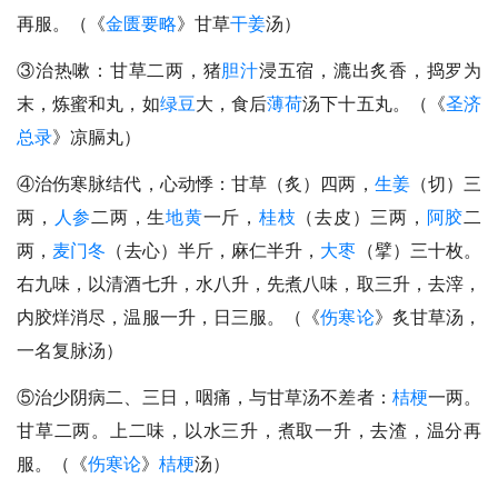
再服。（《
金匮要略
》甘草
干姜
汤）
③治热嗽：甘草二两，猪
胆汁
浸五宿，漉出炙香，捣罗为
末，炼蜜和丸，如
绿豆
大，食后
薄荷
汤下十五丸。（《
圣济
总录
》凉膈丸）
④治伤寒脉结代，心动悸：甘草（炙）四两，
生姜
（切）三
两，
人参
二两，生
地黄
一斤，
桂枝
（去皮）三两，
阿胶
二
两，
麦门冬
（去心）半斤，麻仁半升，
大枣
（擘）三十枚。
右九味，以清酒七升，水八升，先煮八味，取三升，去滓，
内胶烊消尽，温服一升，日三服。（《
伤寒论
》炙甘草汤，
一名复脉汤）
⑤治少阴病二、三日，咽痛，与甘草汤不差者：
桔梗
一两。
甘草二两。上二味，以水三升，煮取一升，去渣，温分再
服。（《
伤寒论
》
桔梗
汤）