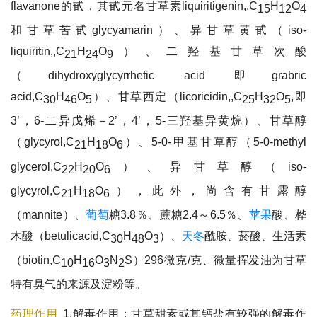
flavanone的甙，其甙元名甘草素liquiritigenin,,C
H
O
15
12
4
和甘草苦甙glycyamarin）、异甘草黄甙（iso-
liquiritin,,C
H
O
）、二羟基甘草次酸
21
24
9
（dihydroxyglycyrrhetic acid 即grabric
acid,C
H
O
）、甘草西定（licoricidin,,C
H
O
,即
30
46
5
25
32
5
3’，6-二异戊烯－2’，4’，5-三羟基异黄烷）、甘草醇
（glycyrol,C
H
O
）、5-0-甲基甘草醇（5-0-methyl
21
18
6
glycerol,C
H
O
）、异甘草醇（iso-
22
20
6
glycyrol,C
H
O
），此外，尚含有甘露醇
21
18
6
（mannite）、
葡萄
糖3.8％、蔗糖2.4～6.5％、
苹果
酸、桦
木酸（betulicacid,C
H
O
）、
天冬
酰胺、菸酸、生活素
30
48
3
（biotin,C
H
O
N
S）296微克/克、微量挥发油为甘草
10
16
3
2
特有臭气的来源及淀粉等。
药理作用
1.解毒作用：甘草甜素或其钙盐有较强的解毒作