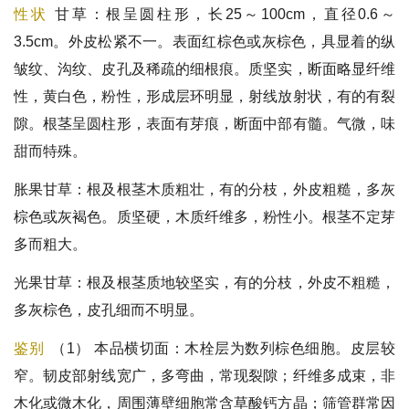
性状
甘草：根呈圆柱形，长25～100cm，直径0.6～
3.5cm。外皮松紧不一。表面红棕色或灰棕色，具显着的纵
皱纹、沟纹、皮孔及稀疏的细根痕。质坚实，断面略显纤维
性，黄白色，粉性，形成层环明显，射线放射状，有的有裂
隙。根茎呈圆柱形，表面有芽痕，断面中部有髓。气微，味
甜而特殊。
胀果甘草：根及根茎木质粗壮，有的分枝，外皮粗糙，多灰
棕色或灰褐色。质坚硬，木质纤维多，粉性小。根茎不定芽
多而粗大。
光果甘草：根及根茎质地较坚实，有的分枝，外皮不粗糙，
多灰棕色，皮孔细而不明显。
鉴别
（1） 本品横切面：木栓层为数列棕色细胞。皮层较
窄。韧皮部射线宽广，多弯曲，常现裂隙；纤维多成束，非
木化或微木化，周围薄壁细胞常含草酸钙方晶；筛管群常因