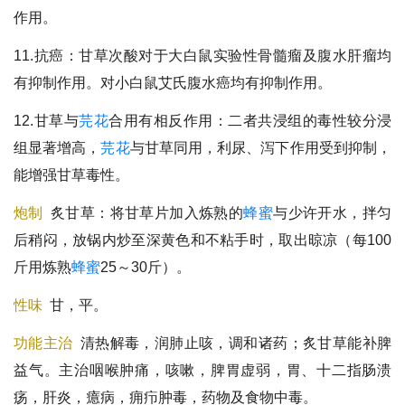
作用。
11.抗癌：甘草次酸对于大白鼠实验性骨髓瘤及腹水肝瘤均
有抑制作用。对小白鼠艾氏腹水癌均有抑制作用。
12.甘草与
芫花
合用有相反作用：二者共浸组的毒性较分浸
组显著增高，
芫花
与甘草同用，利尿、泻下作用受到抑制，
能增强甘草毒性。
炮制
炙甘草
：将甘草片加入炼熟的
蜂蜜
与少许开水，拌匀
后稍闷，放锅内炒至深黄色和不粘手时，取出晾凉（每100
斤用炼熟
蜂蜜
25～30斤）。
性味
甘，平。
功能主治
清热解毒，润肺止咳，调和诸药；炙甘草能补脾
益气。主治咽喉肿痛，咳嗽，脾胃虚弱，胃、十二指肠溃
疡，肝炎，癔病，痈疖肿毒，药物及食物中毒。