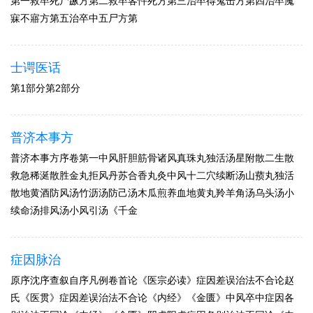
第一救卒死尸蹶方第二救卒客忤死方第三治卒得鬼击方第四治卒魇
寐不寤方第五治卒中五尸方第
士谔医话
第1部分第2部分
普济本事方
普济本事方序卷第一中风肝胆筋骨诸风真珠丸独活汤星附散二生散
救急稀涎散胜金丸拒风丹苏合香丸灸中风十二穴续断汤山蓣丸独活
散地黄酒防风汤竹沥汤防己汤木瓜煎养血地黄丸羚羊角汤乌头汤小
续命汤排风汤小风引汤《千金
症因脉治
原序沈序查叙自序凡例卷首论《医宗必读》症因差误治法不合论赵
氏《医贯》症因差误治法不合论《内经》《金匮》中风卒中症因各