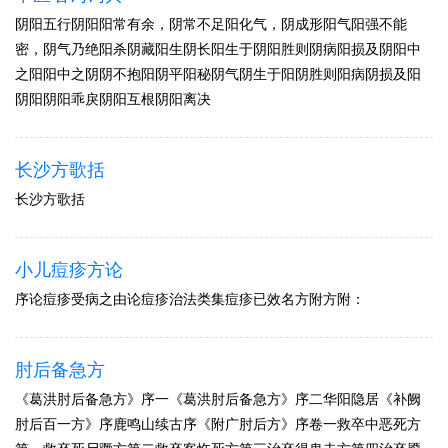
阴阳五行阴阳阳常有余，阴常不足阳化气，阴成形阳气阳强不能
密，阴气乃绝阳杀阴藏阳生阴长阳生于阴阳胜则阴病阳损及阴阳中
之阳阳中之阴阴不抱阳阴平阳秘阴气阴生于阳阴胜则阳病阴损及阳
阴阳阴阳乖戾阴阳互根阴阳离决
长沙方歌括
长沙方歌括
小儿痘疹方论
序论痘疹受病之由论痘疹治法类集痘疹已效名方附方附：
肘后备急方
《葛洪肘后备急方》序一《葛洪肘后备急方》序二华阳隐居《补阙
肘后百一方》序鹿鸣山续古序《附广肘后方》序卷一救卒中恶死方