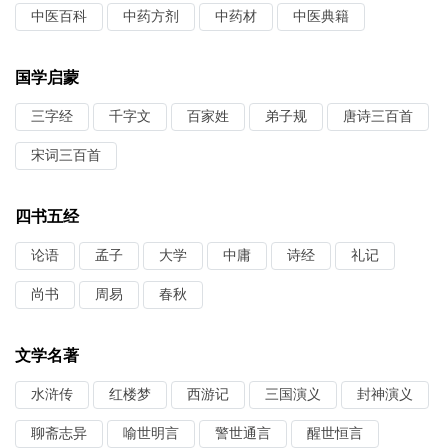
中医百科
中药方剂
中药材
中医典籍
国学启蒙
三字经
千字文
百家姓
弟子规
唐诗三百首
宋词三百首
四书五经
论语
孟子
大学
中庸
诗经
礼记
尚书
周易
春秋
文学名著
水浒传
红楼梦
西游记
三国演义
封神演义
聊斋志异
喻世明言
警世通言
醒世恒言