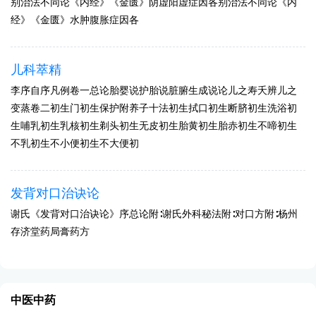
别治法不同论《内经》《金匮》阴虚阳虚症因各别治法不同论《内
经》《金匮》水肿腹胀症因各
儿科萃精
李序自序凡例卷一总论胎婴说护胎说脏腑生成说论儿之寿夭辨儿之
变蒸卷二初生门初生保护附养子十法初生拭口初生断脐初生洗浴初
生哺乳初生乳核初生剃头初生无皮初生胎黄初生胎赤初生不啼初生
不乳初生不小便初生不大便初
发背对口治诀论
谢氏《发背对口治诀论》序总论附∶谢氏外科秘法附∶对口方附∶杨州
存济堂药局膏药方
中医中药