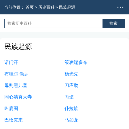
当前位置：
首页
>
历史百科
>
民族起源
民族起源
诺门汗
策凌端多布
布哇尔·勃罗
杨光先
母则黑儿普
刀应勐
同心清真大寺
向瓌
叫鹿围
仆拉族
巴玫克来
马如龙