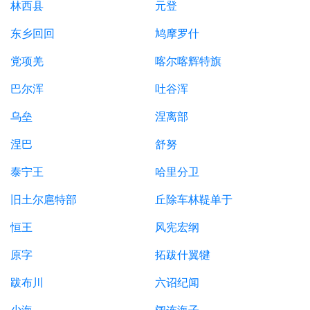
林西县
元登
东乡回回
鸠摩罗什
党项羌
喀尔喀辉特旗
巴尔浑
吐谷浑
乌垒
涅离部
涅巴
舒努
泰宁王
哈里分卫
旧土尔扈特部
丘除车林鞮单于
恒王
风宪宏纲
原字
拓跋什翼犍
跋布川
六诏纪闻